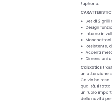
Euphoria.
CARATTERISTIC
Set di 2 gril
Design funzi
Interno in ve
Moschettoni u
Resistente, 
Accenti meta
Dimensioni d
CalExotics
tras
un'attenzione s
Colvin ha reso i
qualità. Il fat
un ruolo import
delle novità per 