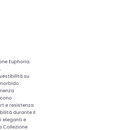
ione Euphoria.
.
estibilità su
 morbido
erienza
iscono
rt e resistenza
lità durante il
i eleganti e
la Collezione