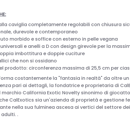
HE:
li alla caviglia completamente regolabili con chiusura si
onale, durevole e contemporaneo
lluto morbido e soffice con esterno in pelle vegana
niversali e anelli a D con design girevole per la mass
doppia imbottitura e doppie cuciture
llici che non si ossidano
el prodotto: circonferenza massima di 25,5 cm per cia
forma costantemente la "fantasia in realtà" da oltre u
enza pari ai dettagli, la fondatrice e proprietaria di Ca
l marchio California Exotic Novelty sinonimo di giocattol
to che CalExotics sia un'azienda di proprietà e gestione 
ante nella sua fulminea ascesa ai vertici del settore dei
adulti. .