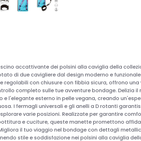
scino accattivante dei polsini alla caviglia della collez
tato di due cavigliere dal design moderno e funzionale
egolabili con chiusure con fibbia sicura, offrono una v
trollo completo sulle tue avventure bondage. Delizia il
uto e l'elegante esterno in pelle vegana, creando un'esp
osa. I fermagli universali e gli anelli a D rotanti garant
esplorare varie posizioni. Realizzate per garantire comfo
ttitura e cuciture, queste manette promettono affidabi
Migliora il tuo viaggio nel bondage con dettagli metallic
nendo stile e soddisfazione nei polsini alla caviglia del