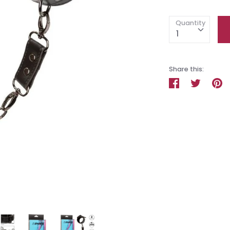
Quantity
1
Share this:
Share
Tweet
Pi
on
on
o
Facebook
Twitter
Pi