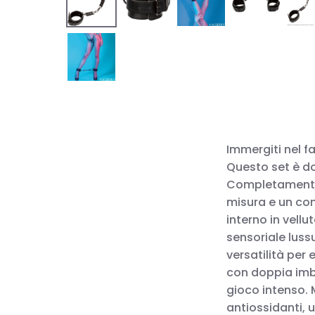
Immergiti nel fa
Questo set è do
Completamente r
misura e un con
interno in vell
sensoriale lussu
versatilità per 
con doppia imbo
gioco intenso. 
antiossidanti, u