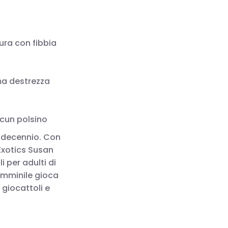
cura con fibbia
ima destrezza
scun polsino
n decennio. Con
lExotics Susan
i per adulti di
femminile gioca
 giocattoli e