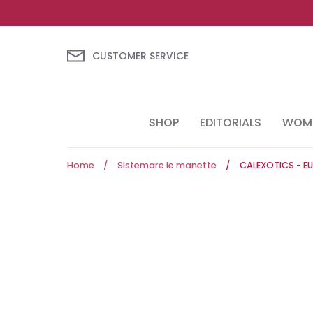
Skip
to
content
CUSTOMER SERVICE
SHOP
EDITORIALS
WOME
Home
/
Sistemare le manette
/
CALEXOTICS - EU