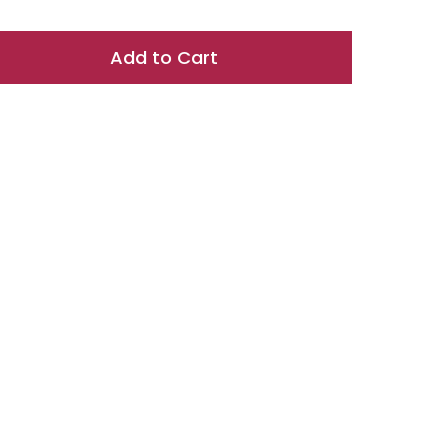
Add to Cart
n
n
nterest